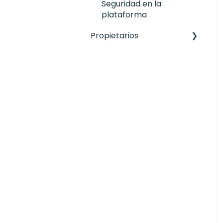
Seguridad en la
plataforma
Propietarios
Gestiona tu cuenta
Pagos y verificación
Entrega y Devolución
Prevención de daños
Cuestiones generales
del seguro
Gestionar Reservas
Unirse a Camplify
Configuración de tu