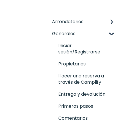
Arrendatarios
Generales
Pago de la reserva
Entrega y devolución
Iniciar
sesión/Registrarse
Cobertura Avería,
Daños, Accidente del
Propietarios
Arrendatario y
Hacer una reserva a
Franquicia
través de Camplify
Hacer una reserva
Entrega y devolución
Gestiona tu Reserva
Primeros pasos
Comentarios