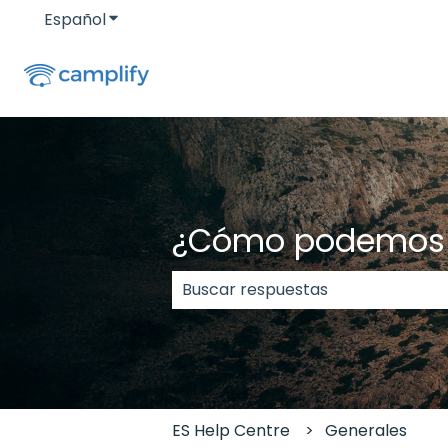
Español
Traducciones de Mostrar submenú de
¿Cómo podemos 
No hay sugerencias porque el c
ES Help Centre
Generales