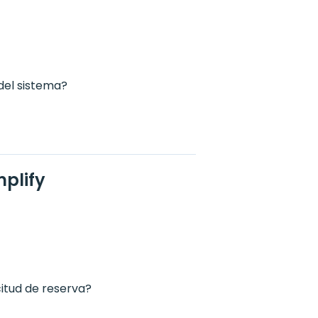
del sistema?
plify
citud de reserva?