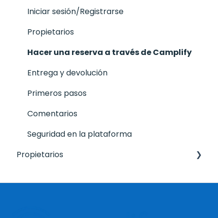
Entrega y devolución
Iniciar sesión/Registrarse
Cobertura Avería, Daños, Accidente del
Propietarios
Arrendatario y Franquicia
Hacer una reserva a través de Camplify
Hacer una reserva
Entrega y devolución
Gestiona tu Reserva
Primeros pasos
Comentarios
Seguridad en la plataforma
Propietarios
Gestiona tu cuenta
Pagos y verificación
Entrega y Devolución