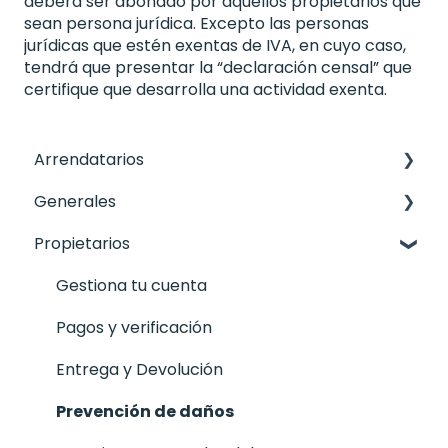
deberá ser abonado por aquellos propietarios que
sean persona jurídica. Excepto las personas
jurídicas que estén exentas de IVA, en cuyo caso,
tendrá que presentar la “declaración censal” que
certifique que desarrolla una actividad exenta.
Arrendatarios
Generales
Pago de la reserva
Propietarios
Entrega y devolución
Iniciar sesión/Registrarse
Cobertura Avería, Daños, Accidente del
Propietarios
Gestiona tu cuenta
Arrendatario y Franquicia
Hacer una reserva a través de Camplify
Pagos y verificación
Hacer una reserva
Entrega y devolución
Entrega y Devolución
Gestiona tu Reserva
Primeros pasos
Prevención de daños