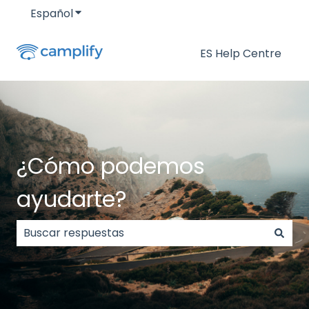
Español
Traducciones de Mostrar submenú de
ES Help Centre
¿Cómo podemos
ayudarte?
No hay sugerencias porque el campo de búsqueda